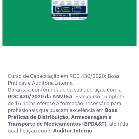
Curso de Capacitação em RDC 430/2020: Boas
Práticas e Auditoria Interna
Garanta a conformidade da sua operação com a
RDC 430/2020 da ANVISA
. Este curso completo
de 16 horas oferece a formação necessária para
profissionais que buscam excelência em
Boas
Práticas de Distribuição, Armazenagem e
Transporte de Medicamentos (BPDA&T)
, além da
qualificação como
Auditor Interno
.