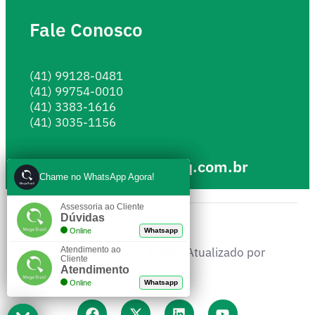
Fale Conosco
(41) 99128-0481
(41) 99754-0010
(41) 3383-1616
(41) 3035-1156
megabrasil@mbq.com.br
Chame no WhatsApp Agora!
Chame no WhatsApp Agora!
Assessoria ao Cliente
Assessoria ao Cliente
Dúvidas
Dúvidas
Online
Online
Whatsapp
Whatsapp
Copyright © 2026 Mega Brasil | Atualizado por
Atendimento ao
Atendimento ao
Cliente
Cliente
Iceberg Global
.
Atendimento
Atendimento
Online
Online
Whatsapp
Whatsapp