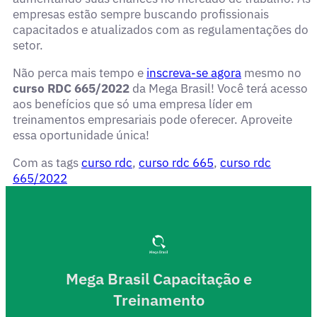
empresas estão sempre buscando profissionais
capacitados e atualizados com as regulamentações do
setor.
Não perca mais tempo e
inscreva-se agora
mesmo no
curso RDC 665/2022
da Mega Brasil! Você terá acesso
aos benefícios que só uma empresa líder em
treinamentos empresariais pode oferecer. Aproveite
essa oportunidade única!
Com as tags
curso rdc
,
curso rdc 665
,
curso rdc
665/2022
Mega Brasil Capacitação e
Treinamento