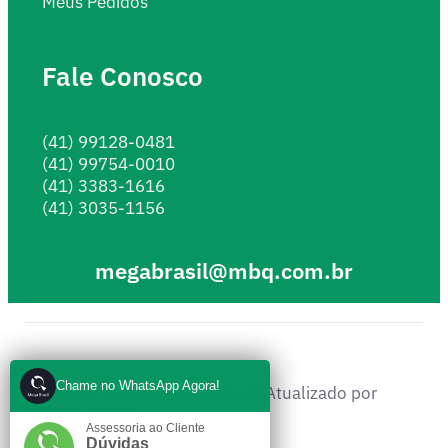
Meus Pedidos
Fale Conosco
(41) 99128-0481
(41) 99754-0010
(41) 3383-1616
(41) 3035-1156
megabrasil@mbq.com.br
Chame no WhatsApp Agora!
Chame no WhatsApp Agora!
Copyright © 2026 Mega Brasil | Atualizado por
Iceberg Global
.
Assessoria ao Cliente
Assessoria ao Cliente
Dúvidas
Dúvidas