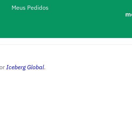
Meus Pedidos
m
por
Iceberg Global
.